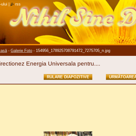
-ului
|
rss
casă
-
Galerie Foto
-
154956_178925708791472_7275705_n.jpg
irectionez Energia Universala pentru....
RULARE DIAPOZITIVE
URMĂTOARE