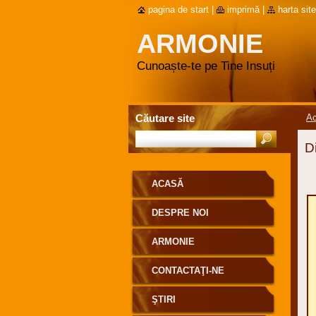
pagina de start
|
imprimă
|
harta site
ARMONIE
Cunoaște-te pe Tine Insuți
Căutare site
A
D
ACASĂ
DESPRE NOI
ARMONIE
CONTACTAŢI-NE
ŞTIRI