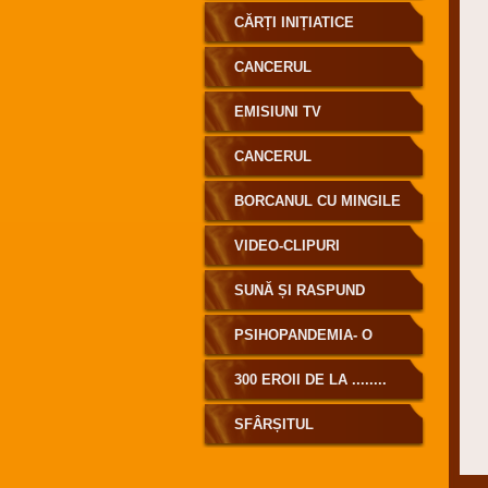
CĂRȚI INIȚIATICE
CANCERUL
EMISIUNI TV
CANCERUL
BORCANUL CU MINGILE
DE GOLF
VIDEO-CLIPURI
SUNĂ ȘI RASPUND
PSIHOPANDEMIA- O
MASCARADĂ MONDIALĂ
300 EROII DE LA ........
SFÂRȘITUL
MASCARADEI DENUMITĂ