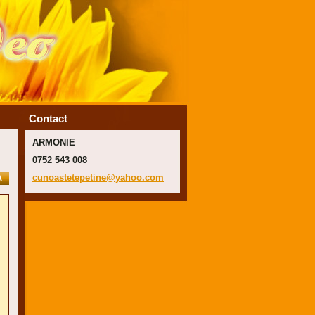
Contact
ARMONIE
0752 543 008
cunoaste
tepetine
@yahoo.c
om
A