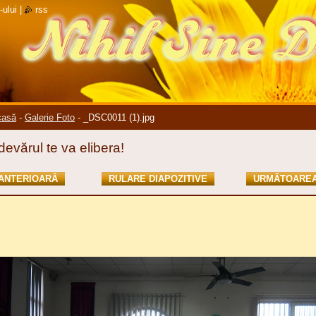
-ului
|
rss
casă
-
Galerie Foto
-
_DSC0011 (1).jpg
devărul te va elibera!
ANTERIOARĂ
RULARE DIAPOZITIVE
URMĂTOARE