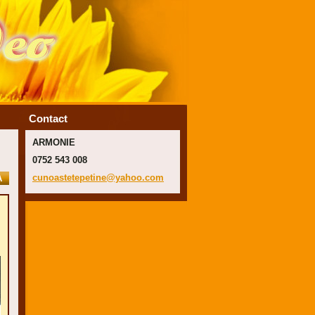
Contact
ARMONIE
0752 543 008
cunoaste
tepetine
@yahoo.c
om
A