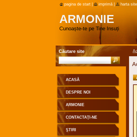
pagina de start
|
imprimă
|
harta site
ARMONIE
Cunoaște-te pe Tine Insuți
Căutare site
A
A
ACASĂ
DESPRE NOI
ARMONIE
CONTACTAŢI-NE
ŞTIRI