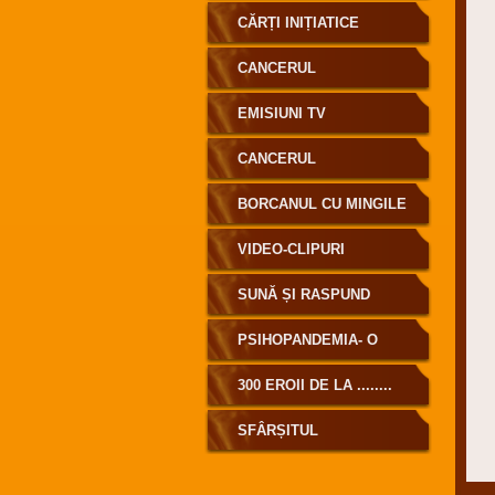
CĂRȚI INIȚIATICE
CANCERUL
EMISIUNI TV
CANCERUL
BORCANUL CU MINGILE
DE GOLF
VIDEO-CLIPURI
SUNĂ ȘI RASPUND
PSIHOPANDEMIA- O
MASCARADĂ MONDIALĂ
300 EROII DE LA ........
SFÂRȘITUL
MASCARADEI DENUMITĂ