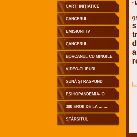
-
CĂRȚI INIȚIATICE
E
g
CANCERUL
s
EMISIUNI TV
t
d
CANCERUL
a
BORCANUL CU MINGILE
r
DE GOLF
VIDEO-CLIPURI
SUNĂ ȘI RASPUND
În
PSIHOPANDEMIA- O
MASCARADĂ MONDIALĂ
300 EROII DE LA ........
SFÂRȘITUL
MASCARADEI DENUMITĂ