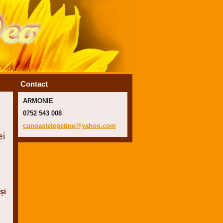
Contact
ARMONIE
0752 543 008
cunoaste
tepetine
@yahoo.c
om
ei
i
și