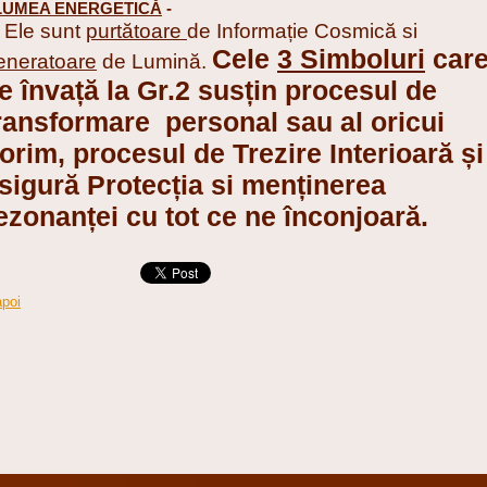
LUMEA ENERGETICĂ
-
le sunt
purtătoare
de Informație Cosmică si
Cele
3 Simboluri
car
eneratoare
de Lumină.
e învață la Gr.2 susțin procesul de
ransformare
personal sau al oricui
orim, procesul de Trezire Interioară și
sigură
Protecția si menținerea
ezonanței cu tot ce ne înconjoară.
apoi