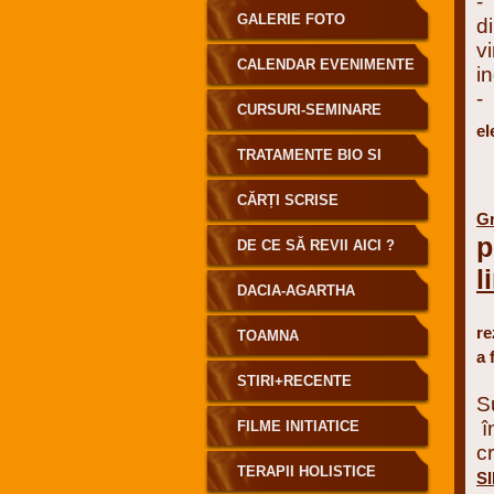
GALERIE FOTO
d
v
CALENDAR EVENIMENTE
in
CURSURI-SEMINARE
el
TRATAMENTE BIO SI
Da
INFORENERGETICE
CĂRȚI SCRISE
Gr
p
DE CE SĂ REVII AICI ?
l
DACIA-AGARTHA
Pe
re
TOAMNA
a 
E
STIRI+RECENTE
S
î
FILME INITIATICE
c
TERAPII HOLISTICE
S