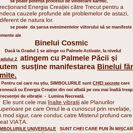
-
se poate potența procesul de vindecare karmic,
irecționand Energia Creației către Trecut pentru a
indeca cauzele profunde ale problemelor de astazi,
diferent de natura lor.
-
se poate da șansa evenimentelor viitorului să se manifeste
emente ale
Binelui Cosmic
că la Gradul 1 se atinge cu Palmele Activate, la nivelul
atingem cu Palmele Păcii și
adului 2
utem susține manifestarea
Binelui fă
imite.
ntru cei care nu știu, SIMBOLURILE sunt
CHEI secrete
care
zonează cu Energia Creației din noi aflată pe cea mai înaltă treap
frecvenței de vibrație - Lumina Necreată.
le sunt cele mai
înalte vibrații
ale Planurilor
uperioare pe care Omul le-a cunoscut prin revelație,
n mod sigur, care conduc catre Misterul profund care
reat VIAȚA.
IMBOLURILE UNIVERSALE
SUNT CHEI CARE PUN ÎN MIȘCA