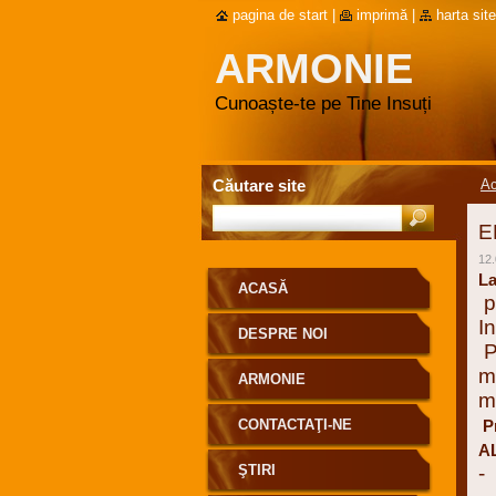
pagina de start
|
imprimă
|
harta site
ARMONIE
Cunoaște-te pe Tine Insuți
Căutare site
A
E
12.
L
ACASĂ
p
I
DESPRE NOI
P
m
ARMONIE
m
CONTACTAŢI-NE
Pr
A
ŞTIRI