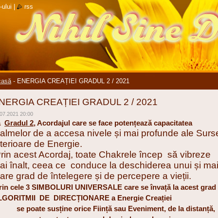
-ului
|
rss
casă
-
ENERGIA CREAȚIEI GRADUL 2 / 2021
NERGIA CREAȚIEI GRADUL 2 / 2021
07.2021 20:00
a
Gradul 2,
Acordajul care se face potențează capacitatea
almelor de a accesa nivele și mai profunde ale Surs
nterioare de Energie.
rin acest Acordaj, toate Chakrele încep să vibreze
ai înalt, ceea ce conduce la deschiderea unui și ma
are grad de întelegere și de percepere a vieții.
in cele 3 SIMBOLURI UNIVERSALE care se învață la acest grad 
LGORITMII DE DIRECȚIONARE a Energie Creației
-
se poate susține orice Ființă sau Eveniment, de la distanță,