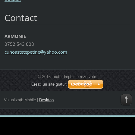
Contact
ARMONIE
0752 543 008
cunoaste
tepetine
@yahoo.c
om
© 2015 Toate drepturile rezervate.
Creați un site gratuit
Vizualizați:
Mobile
|
Desktop