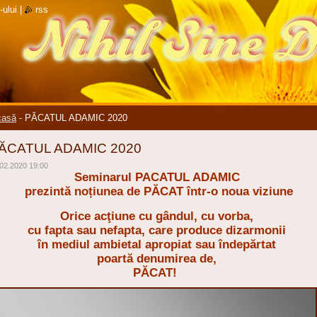
-ului
|
rss
casă
-
PĂCATUL ADAMIC 2020
ĂCATUL ADAMIC 2020
02.2020 19:00
Seminarul PACATUL ADAMIC
prezintă noțiunea de PĂCAT într-o noua viziune
Orice acţiune cu gândul, cu vorba,
cu fapta sau nefapta, care produce dizarmonii
în mediul ambietal apropiat sau îndepărtat
poartă denumirea de,
PĂCAT!