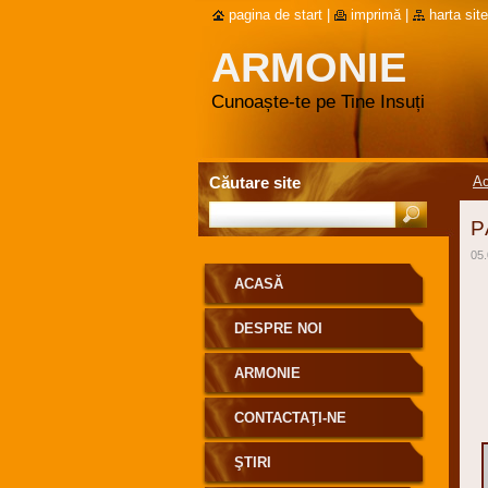
pagina de start
|
imprimă
|
harta site
ARMONIE
Cunoaște-te pe Tine Insuți
Căutare site
A
P
05.
ACASĂ
DESPRE NOI
ARMONIE
CONTACTAŢI-NE
ŞTIRI