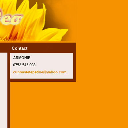
Contact
ARMONIE
0752 543 008
cunoaste
tepetine
@yahoo.c
om