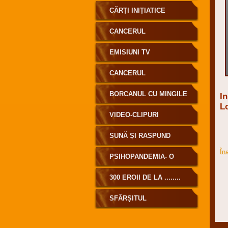
CĂRȚI INIȚIATICE
CANCERUL
EMISIUNI TV
CANCERUL
BORCANUL CU MINGILE
In
L
DE GOLF
VIDEO-CLIPURI
SUNĂ ȘI RASPUND
În
PSIHOPANDEMIA- O
MASCARADĂ MONDIALĂ
300 EROII DE LA ........
SFÂRȘITUL
MASCARADEI DENUMITĂ