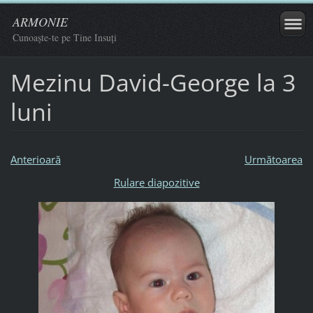
ARMONIE
Cunoaște-te pe Tine Insuți
Mezinu David-George la 3
luni
Anterioară
Următoarea
Rulare diapozitive