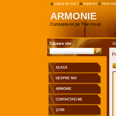
pagina de start
|
imprimă
|
harta site
ARMONIE
Cunoaște-te pe Tine Insuți
Căutare site
A
P
ACASĂ
DESPRE NOI
ARMONIE
CONTACTAŢI-NE
ŞTIRI