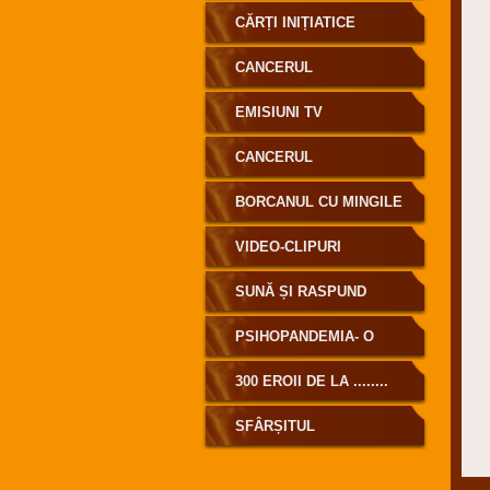
CĂRȚI INIȚIATICE
CANCERUL
EMISIUNI TV
CANCERUL
BORCANUL CU MINGILE
DE GOLF
VIDEO-CLIPURI
SUNĂ ȘI RASPUND
PSIHOPANDEMIA- O
MASCARADĂ MONDIALĂ
300 EROII DE LA ........
SFÂRȘITUL
MASCARADEI DENUMITĂ