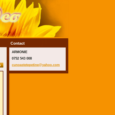
Contact
ARMONIE
0752 543 008
cunoaste
tepetine
@yahoo.c
om
A