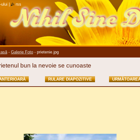
-ului
|
rss
casă
-
Galerie Foto
-
prietenie.jpg
rietenul bun la nevoie se cunoaste
ANTERIOARĂ
RULARE DIAPOZITIVE
URMĂTOARE